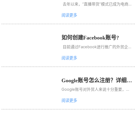
 去年以来，“直播带货”模式已成为电商营
来说，广告主支付YouTube广告费的平
销的新宠，越来越多的商家、知名主播参
均费用是10美分到30美分，平均每日预
阅读更多
与到直播带货中来，并且创造了一个又一
算为70元（约10美元）。这意味着，每
个的商业奇迹。  对于我们做外贸的企业
当有人观看广告主的广告或与之互动时你
来说有没有这样的“红利渠道”帮助我们带
大约需要支付10美分到30美分的价格。
如何创建Facebook账号?
来大量的海外订单呢？  当然有！ 这就是
不过这个价格是预估整个市场的平均价
 目前通过Facebook进行推广的外贸企
我们今天的主角YouTube   其实我们早在
格，你可能会支付更多，也可能会支付更
业，转化成本仅为几美元的不在少数；甚
“抢占风口！用YouTube开发海外客户，
阅读更多
少...
至有4%的活跃B2B客户是完全不做
众多行业已卓有成效”一文中，详细介绍
Google广告，只做Facebook广告的，
过有关YouTube视频广告、内容运营的
因为他们发现Facebook的转化成本很低.   
相关方法及优势。今天我们就来主要了解
Google账号怎么注册？详细的
Facebook是全球领先的社交媒体平台，
一下有关YouTube视频上传的详细步
教程来了！
Google账号对外贸人来说十分重要，通
据最新的统计数据，Facebook月活跃用
骤。 登录YouTube账户（无需...
过一个Google账号就可以使用Google 
户已超过26亿。在数字化浪潮下，这样
阅读更多
ads、Gmail、YouTube、Chrome等诸
用户量级的Facebook不断推动着跨境贸
多Google产品，那么Google账号怎么注
易的增长，让企业能更轻松的进入国际市
册呢？今天它来啦！ 账号注册流程 1、打
场，参与国际竞争。  对于外贸企业来说
开Gmail官方网址 www.gmail.com ，点
Facebook也是海外推广不可忽视的平
击Create an account创建账户。 2、填