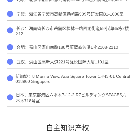
宁波：浙江省宁波市高新区扬帆路999号研发园B1-1606室
长沙：湖南省长沙市岳麓区枫林一路西湖街道58小镇B5栋2楼
212
合肥：蜀山区潜山南路188号蔚蓝商务港E座2108-2110
武汉：洪山区高新大道221号泷悦国际大厦1101室
新加坡：8 Marina View, Asia Square Tower 1.#43-01 Central
018960 Singapore
日本：東京都港区六本木7-12-2 R7ビルディングSPACES六
本木718号室
自主知识产权