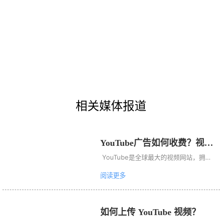
相关媒体报道
YouTube广告如何收费？视频
广告多少钱？
 YouTube是全球最大的视频网站，拥有
庞大的用户群体，这也让YouTube成为
阅读更多
外贸企业海外视频营销的重要渠道，但是
在投放广告之前，大家都会遇到一个大问
题：YouTube是怎么收费的？YouTube
如何上传 YouTube 视频？
的广告费需要多少？  以现在的广告数据