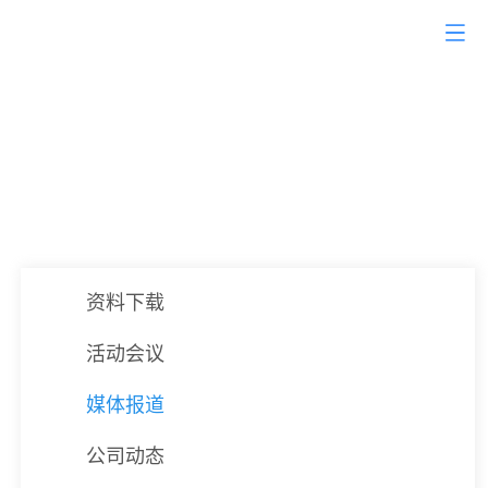
全球赢-专业只做一件事
帮外贸企业以“低成本”找到“高质量”询盘
资料下载
活动会议
媒体报道
公司动态