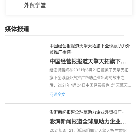
外贸学堂
媒体报道
中国经营报报道天擎天拓旗下全球赢助力外
贸推广事迹
-
中国经营报报道天擎天拓旗下全
球赢助力外贸推广事迹
继澎湃新闻在2021年3月21日报道了天擎天拓
旗下全球赢外贸推广帮助企业出海的故事之
后，2021年4月24日中国经营报也以“ 天擎天
拓：大数据'精准'助力外贸企业出海 ”为题，报
阅读全文
道了全球赢助力企业外贸推广的故事。 常熟杉
诺柯非织造设备有限公司（以下简称“杉诺柯公
澎湃新闻报道全球赢助力企业外贸推广
-
司”）是一家位于江苏的非织造设备制造商，以
澎湃新闻报道全球赢助力企业外
往主要通过线下展会形式开拓海外市场，业务
贸推广
2021年3月21，澎湃新闻以“天擎天拓生意经：
主要集中在少数几个重点国家。2020年在全球