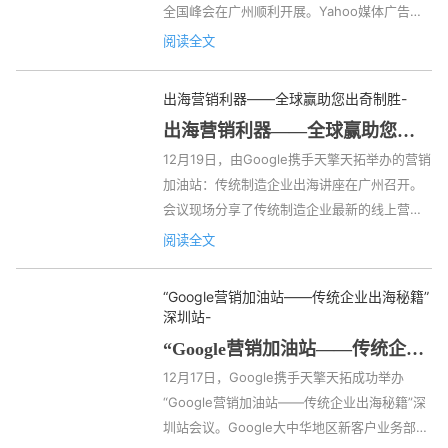
全国峰会在广州顺利开展。Yahoo媒体广告高
—— 来源广交会官网 外贸新趋势  “面对外部环
级总监Matthew、Yahoo渠道发展总监Elly、
境变化，...
阅读全文
Yahoo广告策略经理Stephen、天擎天拓广州
总经理Ahdu等，与广大电商客户齐聚一堂。 
出海营销利器——全球赢助您出奇制胜
-
本次会议分享了在如今跨境出海时代，Yahoo
出海营销利器——全球赢助您出
如何把握新机遇，打开跨境营销新局面的内
奇制胜
12月19日，由Google携手天擎天拓举办的营销
容，为各位广告主提供了海外营销新思路。 全
加油站：传统制造企业出海讲座在广州召开。 
新雅虎品牌故事及发展 Yahoo渠道发展总监
会议现场分享了传统制造企业最新的线上营销
Elly在会议上进行了全新雅虎品牌...
趋势，并带来多个成功案例，帮助企业进行更
阅读全文
有效的推广，为各位广告主提供出海营销新思
路。 B2B出海营销趋势 与谷歌客户建站案例分
“Google营销加油站——传统企业出海秘籍”
析 Google大中华地区新业务部南方区负责人
深圳站
-
Eddy首先进行了《B2B出海营销趋势与谷歌客
“Google营销加油站——传统企业
户建站案例分析》的主题分享。 Eddy以B2B网
出海秘籍”深圳站
12月17日，Google携手天擎天拓成功举办
站为例，指出数字营销是全球市场的大势所
“Google营销加油站——传统企业出海秘籍”深
趋。在当前数字化时代，谷歌能捕捉到采购者
圳站会议。Google大中华地区新客户业务部南
思考的每一个“微时刻”，...