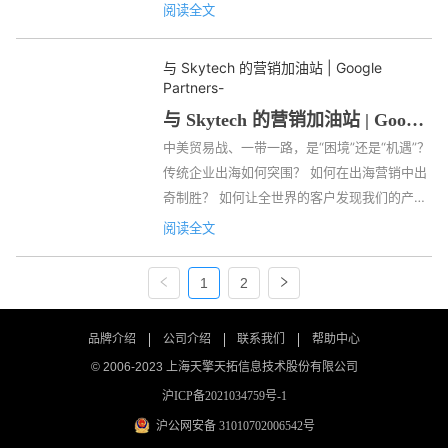
区负责人Eddy作为讲师出席此次会议，天擎天
阅读全文
拓的金牌商务经理Connie和金牌优化师Elena
以独特的角度和大家分享Google营销。数十家
与 Skytech 的营销加油站 | Google 
企业受邀参加，共同探讨传统制造企业最新的
Partners
-
线上营销趋势。 传统制造企业出海秘籍 Eddy
与 Skytech 的营销加油站 | Google 
首先为大家带来“ B2B 出海营销趋势与客户建
Partners
中美贸易战、一带一路，是“困境”还是“机遇”？ 
站案例分析“的分享，以 B2B 行业为重点展开
传统企业出海如何突围？ 如何在出海营销中出
各项分析，他以市场全球化趋势逐渐显著为
奇制胜？ 如何让全世界的客户发现我们的产
例，...
品？ 为什么我的公司在海外做了推广，销量还
阅读全文
是没有提升？ 由Skytech携手Google 
Partners 共同举办的营销加油站： 传统制造企
1
2
业出海讲座或许能给到您想要的答案。 诚邀你
参加本次讲座，讲座将会与你分享 传统制造企
品牌介绍
公司介绍
联系我们
帮助中心
业 最新的线上营销趋势，并会为您带来多个成
© 2006-2023 上海天擎天拓信息技术股份有限公司
功案例，帮助您更有效的推广您的生意。 亮点
沪ICP备2021034759号-1
期待 传统制造企业出海行销秘籍 了解 传统制
造企业 最新线上...
沪公网安备 31010702006542号