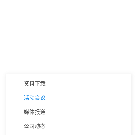
全球赢-专业只做一件事
帮外贸企业以“低成本”找到“高质量”询盘
资料下载
活动会议
媒体报道
公司动态