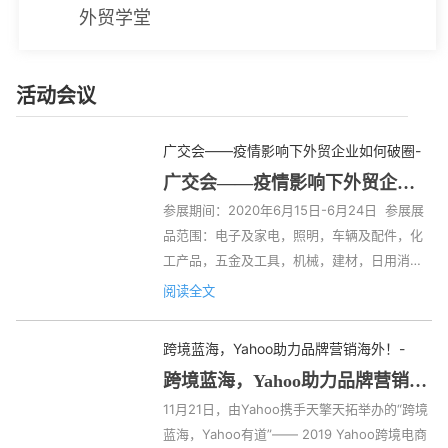
外贸学堂
活动会议
广交会——疫情影响下外贸企业如何破圈
-
广交会——疫情影响下外贸企业
如何破圈
参展期间：2020年6月15日-6月24日  参展展
品范围：电子及家电，照明，车辆及配件，化
工产品，五金及工具，机械，建材，日用消费
品，能源，家居装饰品 ，礼品 ，办公、箱包及
阅读全文
休闲用品，医药及医疗保健，食品，鞋，纺织
服装 新闻数据  截至第126届，广交会累计出口
跨境蓝海，Yahoo助力品牌营销海外！
-
成交约14126亿美元，累计到会境外采购商约
跨境蓝海，Yahoo助力品牌营销海
899万人。目前，每届广交会展览规模达118.5
外！
11月21日，由Yahoo携手天擎天拓举办的“跨境
万平方米，境内外参展企业近2.5万家，210多
蓝海，Yahoo有道”—— 2019 Yahoo跨境电商
个国家和地区的约20万名境外采购商与会。 