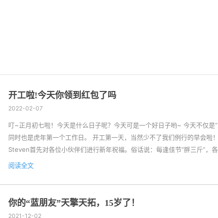
开工啦!今天你领到红包了吗
2022-02-07
叮~正月初七啦！今天是什么日子呢？今天可是一个好日子哟~ 今天不仅是“
同时也是虎年第一个工作日。 开工第一天，当然少不了我们例行的早会啦！
Steven首先对各位小伙伴们进行新年祝福。俗话说：每逢佳节“胖三斤”，
是胖三圈可就不妙了。（话说，小编的脸可就胖了一圈，呜~~） 当然啦！
阅读全文
我们也要感谢我们的客户，感谢过去一年客户对我们的支持与信赖，在未来
们将给客户提供更加满意的服务。 此外，还要感谢天擎天拓每一位小伙伴
际行动，让客户对我们更加信赖...
你的“蓝朋友”天擎天拓，15岁了！
2021-12-02