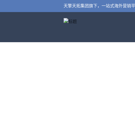
天擎天拓集团旗下，一站式海外营销
全球赢-专
帮外贸企业以“低成本