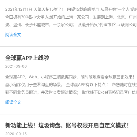
2021年12月1日 天擎天拓15岁了！ 回望15载峥嵘岁月 从最开始“一个人”的
全国拥有700名小伙伴 从最开始的上海一家公司，发展到上海、北京、广
波、温州、长沙七座城市，十余家公司； 从最开始只“代理”知名互联网公
今研发出拥有自主知识产权的海外营销产品“全球赢”； 从最开始只有“Googl
阅读全文
产品，到如今拥有全球赢、今日头条、抖音、趣头条、快手、微博、广点通
百度、搜狗、知乎、Google、Yahoo、Bing、Tik Tok、Yandex...
全球赢APP上线啦
2021-09-06
全球赢APP、Web、小程序三端数据同步，随时随地查看全球赢营销效果！
赢小程序仅用于查看询盘的场景， 全球赢APP有以下特点 ： 帮您随时在
到不同业务员跟进，并及时查看跟进情况； 取代线下Excel表格记录客户
户情况； 随时随地查看社交媒体信息； 绑定工作邮箱一键回复采购商信息
阅读全文
同步 6大系统多端设备全方位助力企业出海，针对不同业务场景，满足出海
实现随时随地办公！ 随时了解营销效果  ➤  全面呈现出海营销效果 依据
术随时了解访...
新功能上线！垃圾询盘、账号权限开启自定义模式！
2020-09-15