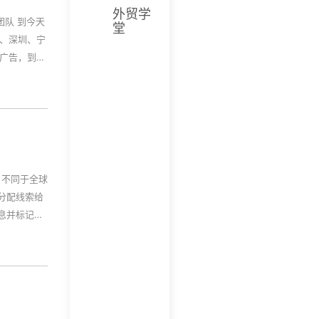
外贸学
团队 到今天
堂
州、深圳、宁
司广告，到如
e”营销一个
、爱奇艺、
 不同于全球
线分配线索给
信息并标记客
； 多端数据
业务需求，
大数据营销技