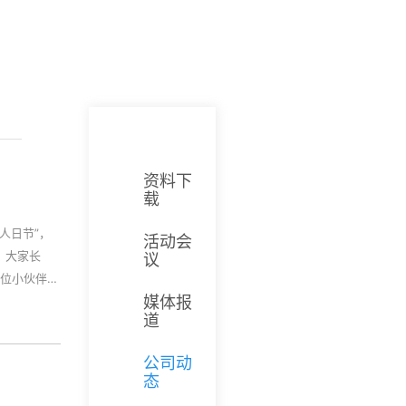
资料下
载
人日节”，
活动会
 大家长
议
各位小伙伴要
在新的一年
媒体报
道
的一年中我
，是你们用实
公司动
态