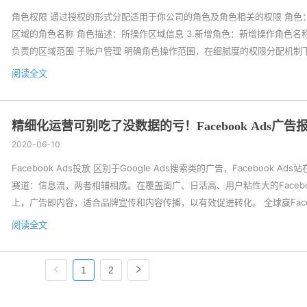
角色权限 通过授权的形式分配适用于你公司的角色及角色相关的权限 角色
区域的角色名称 角色描述：所操作区域信息 3.新增角色：新增操作角色名
负责的区域范围 子账户管理 明确角色操作范围，在细腻度的权限分配机制
业人员负责专业领域图片 新增子账户 新增子账号：账户管理操作新增子账
阅读全文
据查看权限 可添加账户数：根据网站套餐所包含的账户数添加，如账户数
含的数量，则需要联系询盘顾问咨询购买（200/个） 已添加账户数：添加
数量 2.编辑子账户 账户名...
精细化运营可别吃了没数据的亏！Facebook Ads广告
香嘛
2020-06-10
Facebook Ads投放 区别于Google Ads搜索类的广告，Facebook Ad
赛道：信息流，两者相辅相成。在覆盖面广、日活高、用户粘性大的Facebo
上，广告即内容，适合品牌宣传和内容传播，以有效促进转化。 全球赢Facebo
智能广告管理系统 不流于发帖的表面，会提供定制化的社交运营方案，精确
阅读全文
括不限于：企业专页和创意设计、定制化贴文、内容定期更新、贴文互动、
消息互动、社交数据分析、精准受众拓展、询盘线索获取与回复。 依据大数据
1
2