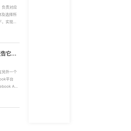
：负责对应
称及选择所
下，实现专
可添加大数
超出套餐所包
的子账号总
报告它不
s站在另外一个
ok平台
ok Ads
引流。 包
视频互动、
支...