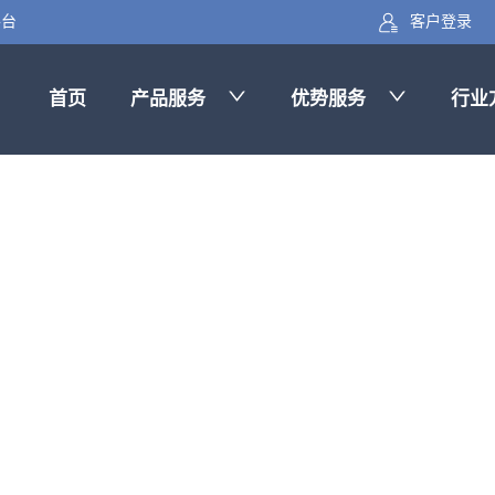
客户登录
平台
首页
产品服务
优势服务
行业
业只做一件事
”找到“高质量”询盘